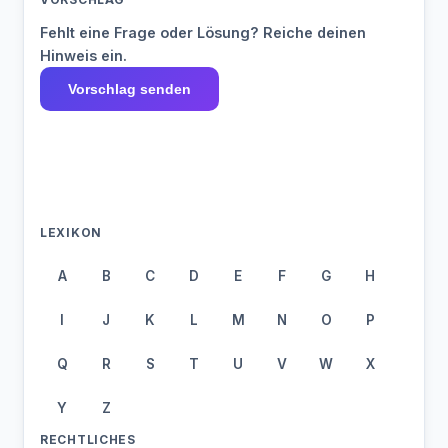
Fehlt eine Frage oder Lösung? Reiche deinen
Hinweis ein.
Vorschlag senden
LEXIKON
A
B
C
D
E
F
G
H
I
J
K
L
M
N
O
P
Q
R
S
T
U
V
W
X
Y
Z
RECHTLICHES