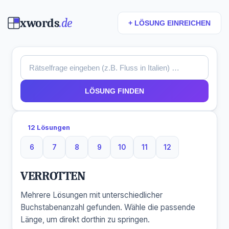
xwords
.de
+ LÖSUNG EINREICHEN
LÖSUNG FINDEN
12 Lösungen
6
7
8
9
10
11
12
6 Buchstaben
7 Buchstaben
8 Buchstaben
9 Buchstaben
10 Buchstaben
11 Buchstaben
12 Buchstaben
VERROTTEN
Mehrere Lösungen mit unterschiedlicher
Buchstabenanzahl gefunden. Wähle die passende
Länge, um direkt dorthin zu springen.