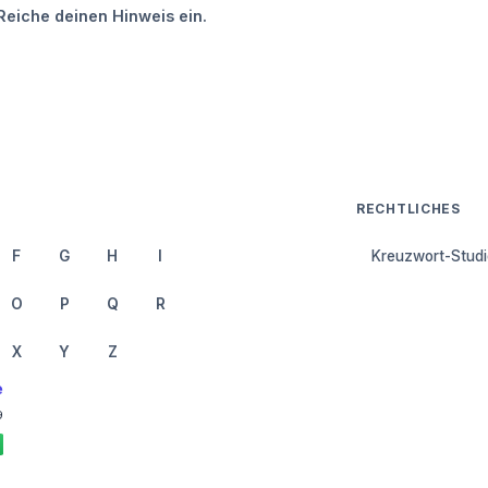
Reiche deinen Hinweis ein.
RECHTLICHES
F
G
H
I
Kreuzwort-Studi
O
P
Q
R
X
Y
Z
e
9