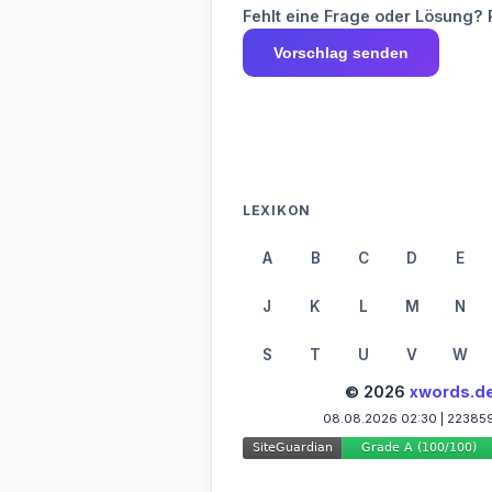
Fehlt eine Frage oder Lösung? 
Vorschlag senden
LEXIKON
A
B
C
D
E
J
K
L
M
N
S
T
U
V
W
© 2026
xwords.d
08.08.2026 02:30 | 22385