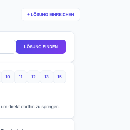
+ LÖSUNG EINREICHEN
LÖSUNG FINDEN
10
11
12
13
15
taben
Buchstaben
10 Buchstaben
11 Buchstaben
12 Buchstaben
13 Buchstaben
15 Buchstaben
m direkt dorthin zu springen.