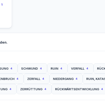
1
den.
SUNG
SCHWUND
RUIN
VERFALL
RÜC
4
4
4
4
ENBRUCH
ZERFALL
NIEDERGANG
RUIN, KAT
4
4
4
TUNG
ZERRÜTTUNG
RÜCKWÄRTSENTWICKLUNG
4
4
4