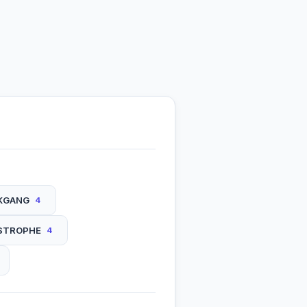
KGANG
4
ASTROPHE
4