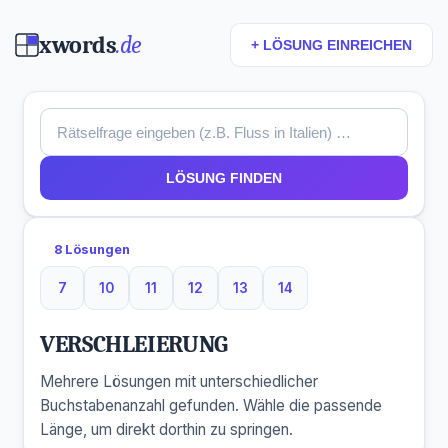
xwords
.de
+ LÖSUNG EINREICHEN
LÖSUNG FINDEN
8 Lösungen
7
10
11
12
13
14
7 Buchstaben
10 Buchstaben
11 Buchstaben
12 Buchstaben
13 Buchstaben
14 Buchstaben
VERSCHLEIERUNG
Mehrere Lösungen mit unterschiedlicher
Buchstabenanzahl gefunden. Wähle die passende
Länge, um direkt dorthin zu springen.