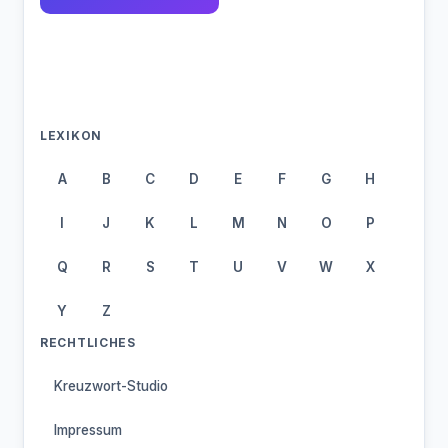
LEXIKON
A
B
C
D
E
F
G
H
I
J
K
L
M
N
O
P
Q
R
S
T
U
V
W
X
Y
Z
RECHTLICHES
Kreuzwort-Studio
Impressum