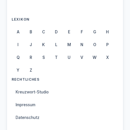
LEXIKON
A
B
C
D
E
F
G
H
I
J
K
L
M
N
O
P
Q
R
S
T
U
V
W
X
Y
Z
RECHTLICHES
Kreuzwort-Studio
Impressum
Datenschutz