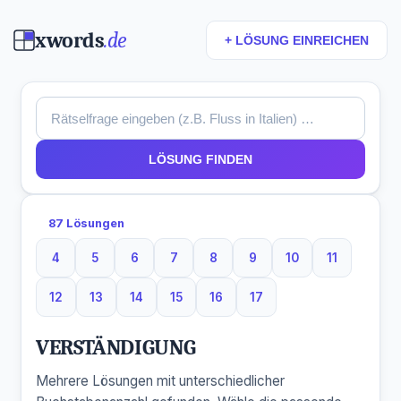
xwords
.de
+ LÖSUNG EINREICHEN
LÖSUNG FINDEN
87 Lösungen
4
5
6
7
8
9
10
11
4 Buchstaben
5 Buchstaben
6 Buchstaben
7 Buchstaben
8 Buchstaben
9 Buchstaben
10 Buchstaben
11 Buchsta
12
13
14
15
16
17
12 Buchstaben
13 Buchstaben
14 Buchstaben
15 Buchstaben
16 Buchstaben
17 Buchstaben
VERSTÄNDIGUNG
Mehrere Lösungen mit unterschiedlicher