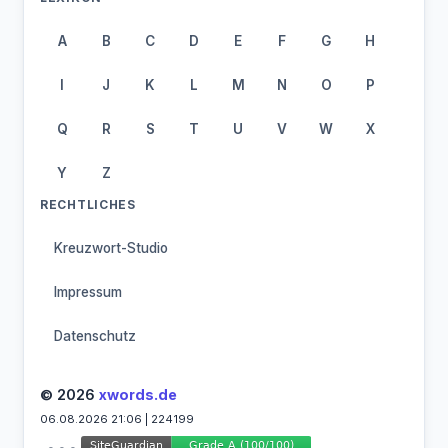
A
B
C
D
E
F
G
H
I
J
K
L
M
N
O
P
Q
R
S
T
U
V
W
X
Y
Z
RECHTLICHES
Kreuzwort-Studio
Impressum
Datenschutz
© 2026
xwords.de
06.08.2026 21:06 | 224199