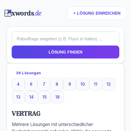
xwords
.de
+ LÖSUNG EINREICHEN
LÖSUNG FINDEN
36 Lösungen
4
6
7
8
9
10
11
12
4 Buchstaben
6 Buchstaben
7 Buchstaben
8 Buchstaben
9 Buchstaben
10 Buchstaben
11 Buchstaben
12 Buchst
13
14
15
18
13 Buchstaben
14 Buchstaben
15 Buchstaben
18 Buchstaben
VERTRAG
Mehrere Lösungen mit unterschiedlicher