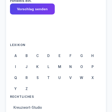
Hinweis ein.
Vorschlag senden
LEXIKON
A
B
C
D
E
F
G
H
I
J
K
L
M
N
O
P
Q
R
S
T
U
V
W
X
Y
Z
RECHTLICHES
Kreuzwort-Studio