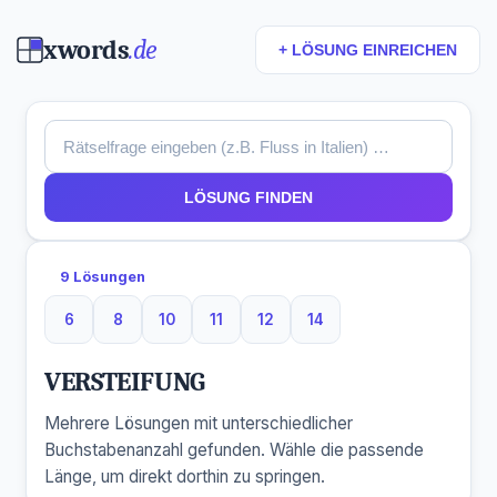
xwords
.de
+ LÖSUNG EINREICHEN
LÖSUNG FINDEN
9 Lösungen
6
8
10
11
12
14
6 Buchstaben
8 Buchstaben
10 Buchstaben
11 Buchstaben
12 Buchstaben
14 Buchstaben
VERSTEIFUNG
Mehrere Lösungen mit unterschiedlicher
Buchstabenanzahl gefunden. Wähle die passende
Länge, um direkt dorthin zu springen.