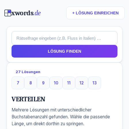
xwords
.de
+ LÖSUNG EINREICHEN
LÖSUNG FINDEN
27 Lösungen
7
8
9
10
11
12
13
7 Buchstaben
8 Buchstaben
9 Buchstaben
10 Buchstaben
11 Buchstaben
12 Buchstaben
13 Buchstaben
VERTEILEN
Mehrere Lösungen mit unterschiedlicher
Buchstabenanzahl gefunden. Wähle die passende
Länge, um direkt dorthin zu springen.