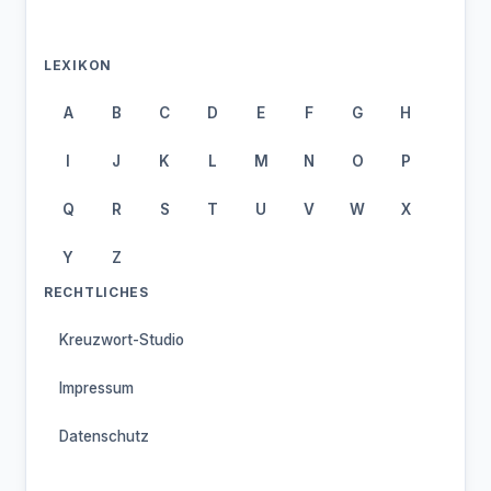
LEXIKON
A
B
C
D
E
F
G
H
I
J
K
L
M
N
O
P
Q
R
S
T
U
V
W
X
Y
Z
RECHTLICHES
Kreuzwort-Studio
Impressum
Datenschutz