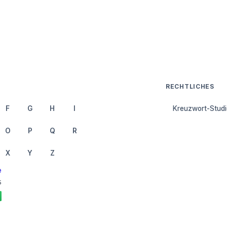
RECHTLICHES
F
G
H
I
Kreuzwort-Studi
O
P
Q
R
X
Y
Z
e
5