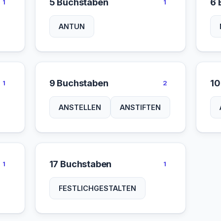
5 Buchstaben
6 
1
1
ANTUN
9 Buchstaben
10
1
2
ANSTELLEN
ANSTIFTEN
17 Buchstaben
1
1
FESTLICHGESTALTEN