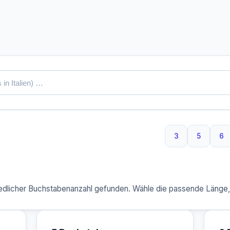
3
5
6
3 Buchstaben
5 Buchs
6 
dlicher Buchstabenanzahl gefunden. Wähle die passende Länge, u