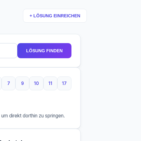
+ LÖSUNG EINREICHEN
LÖSUNG FINDEN
7
9
10
11
17
taben
Buchstaben
7 Buchstaben
9 Buchstaben
10 Buchstaben
11 Buchstaben
17 Buchstaben
m direkt dorthin zu springen.