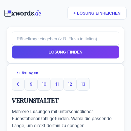
xwords
.de
+ LÖSUNG EINREICHEN
LÖSUNG FINDEN
7 Lösungen
6
9
10
11
12
13
6 Buchstaben
9 Buchstaben
10 Buchstaben
11 Buchstaben
12 Buchstaben
13 Buchstaben
VERUNSTALTET
Mehrere Lösungen mit unterschiedlicher
Buchstabenanzahl gefunden. Wähle die passende
Länge, um direkt dorthin zu springen.