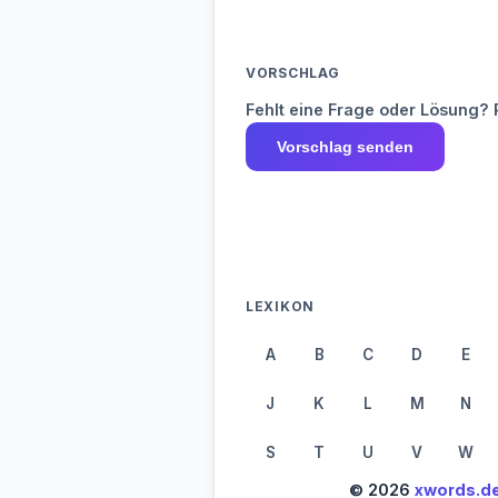
VORSCHLAG
Fehlt eine Frage oder Lösung? 
Vorschlag senden
LEXIKON
A
B
C
D
E
J
K
L
M
N
S
T
U
V
W
© 2026
xwords.d