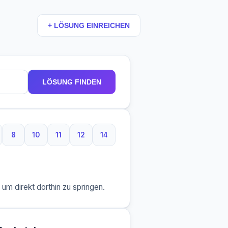
+ LÖSUNG EINREICHEN
LÖSUNG FINDEN
8
10
11
12
14
aben
Buchstaben
8 Buchstaben
10 Buchstaben
11 Buchstaben
12 Buchstaben
14 Buchstaben
m direkt dorthin zu springen.