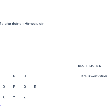
Reiche deinen Hinweis ein.
RECHTLICHES
F
G
H
I
Kreuzwort-Studi
O
P
Q
R
X
Y
Z
e