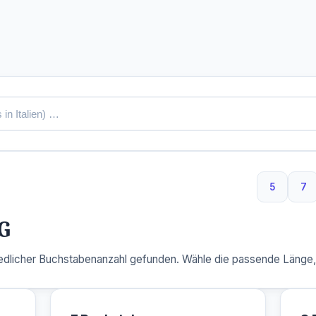
5
7
5 Buchst
7 
G
dlicher Buchstabenanzahl gefunden. Wähle die passende Länge, u