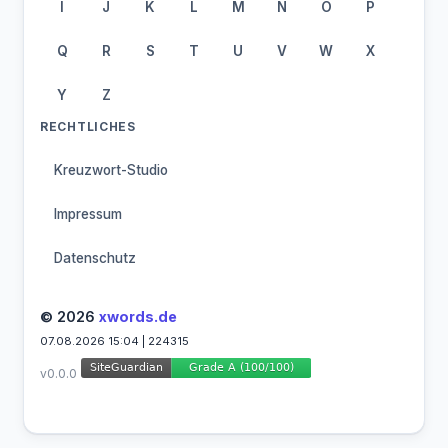
I
J
K
L
M
N
O
P
Q
R
S
T
U
V
W
X
Y
Z
RECHTLICHES
Kreuzwort-Studio
Impressum
Datenschutz
© 2026
xwords.de
07.08.2026 15:04 | 224315
v0.0.0