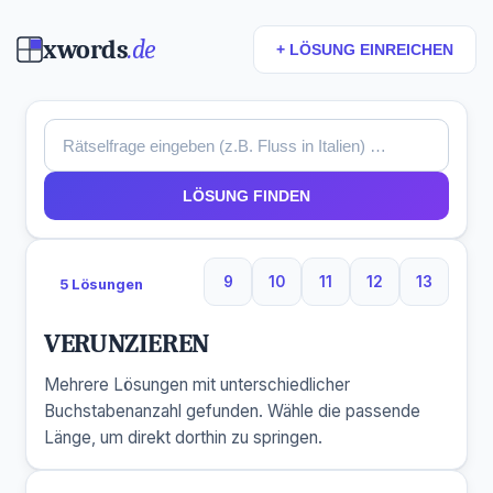
xwords
.de
+ LÖSUNG EINREICHEN
LÖSUNG FINDEN
9
10
11
12
13
5 Lösungen
9 Buchstaben
10 Buchstaben
11 Buchstaben
12 Buchstaben
13 Buchs
VERUNZIEREN
Mehrere Lösungen mit unterschiedlicher
Buchstabenanzahl gefunden. Wähle die passende
Länge, um direkt dorthin zu springen.