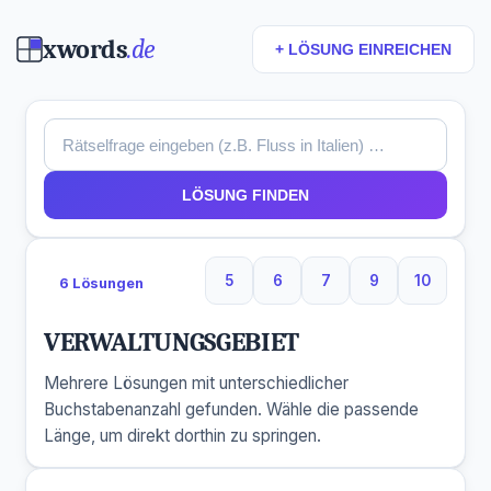
xwords
.de
+ LÖSUNG EINREICHEN
LÖSUNG FINDEN
5
6
7
9
10
6 Lösungen
5 Buchstaben
6 Buchstaben
7 Buchstaben
9 Buchstaben
10 Buchs
VERWALTUNGSGEBIET
Mehrere Lösungen mit unterschiedlicher
Buchstabenanzahl gefunden. Wähle die passende
Länge, um direkt dorthin zu springen.