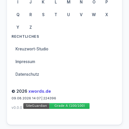
I
J
K
L
M
N
O
P
Q
R
S
T
U
V
W
X
Y
Z
RECHTLICHES
Kreuzwort-Studio
Impressum
Datenschutz
© 2026
xwords.de
09.08.2026 14:07 | 224396
v0.0.0