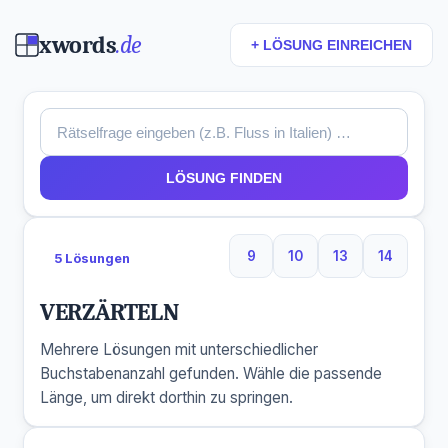
xwords
.de
+ LÖSUNG EINREICHEN
LÖSUNG FINDEN
9
10
13
14
5 Lösungen
9 Buchstaben
10 Buchstaben
13 Buchstaben
14 Buchs
VERZÄRTELN
Mehrere Lösungen mit unterschiedlicher
Buchstabenanzahl gefunden. Wähle die passende
Länge, um direkt dorthin zu springen.