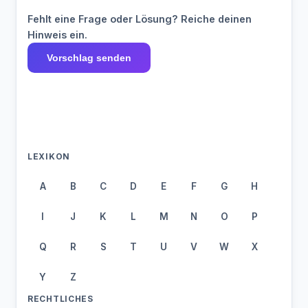
Fehlt eine Frage oder Lösung? Reiche deinen
Hinweis ein.
Vorschlag senden
LEXIKON
A
B
C
D
E
F
G
H
I
J
K
L
M
N
O
P
Q
R
S
T
U
V
W
X
Y
Z
RECHTLICHES