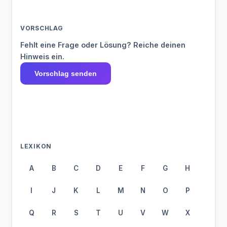
VORSCHLAG
Fehlt eine Frage oder Lösung? Reiche deinen
Hinweis ein.
Vorschlag senden
LEXIKON
A
B
C
D
E
F
G
H
I
J
K
L
M
N
O
P
Q
R
S
T
U
V
W
X