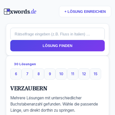
xwords
.de
+ LÖSUNG EINREICHEN
LÖSUNG FINDEN
30 Lösungen
6
7
8
9
10
11
12
15
6 Buchstaben
7 Buchstaben
8 Buchstaben
9 Buchstaben
10 Buchstaben
11 Buchstaben
12 Buchstaben
15 Buchst
VERZAUBERN
Mehrere Lösungen mit unterschiedlicher
Buchstabenanzahl gefunden. Wähle die passende
Länge, um direkt dorthin zu springen.