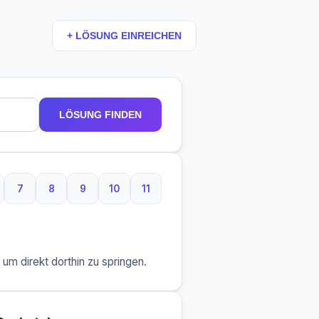
+ LÖSUNG EINREICHEN
LÖSUNG FINDEN
7
8
9
10
11
Buchstaben
7 Buchstaben
8 Buchstaben
9 Buchstaben
10 Buchstaben
11 Buchstaben
m direkt dorthin zu springen.