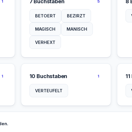
7 Buchstaben
8 
1
5
BETOERT
BEZIRZT
MAGISCH
MANISCH
VERHEXT
10 Buchstaben
11
1
1
VERTEUFELT
den.