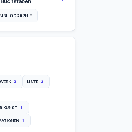
 Buchstaben
1
BIBLIOGRAPHIE
EWERK
LISTE
2
2
ER KUNST
1
MATIONEN
1