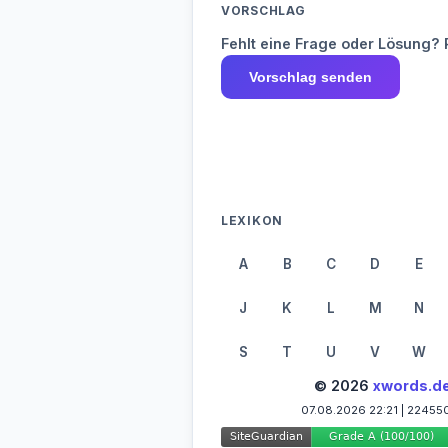
VORSCHLAG
Fehlt eine Frage oder Lösung? 
Vorschlag senden
LEXIKON
A
B
C
D
E
J
K
L
M
N
S
T
U
V
W
© 2026
xwords.d
07.08.2026 22:21 | 22455