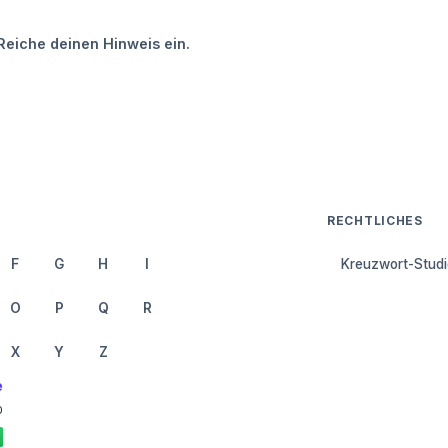
Reiche deinen Hinweis ein.
RECHTLICHES
F
G
H
I
Kreuzwort-Studi
O
P
Q
R
X
Y
Z
e
0