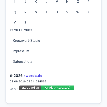
I
J
K
L
M
N
O
P
Q
R
S
T
U
V
W
X
Y
Z
RECHTLICHES
Kreuzwort-Studio
Impressum
Datenschutz
© 2026
xwords.de
09.08.2026 05:31 | 224562
v0.0.0