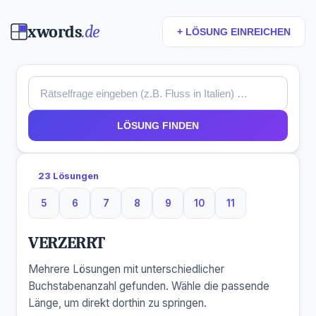
xwords
.de
+ LÖSUNG EINREICHEN
LÖSUNG FINDEN
23 Lösungen
5
6
7
8
9
10
11
5 Buchstaben
6 Buchstaben
7 Buchstaben
8 Buchstaben
9 Buchstaben
10 Buchstaben
11 Buchstaben
VERZERRT
Mehrere Lösungen mit unterschiedlicher
Buchstabenanzahl gefunden. Wähle die passende
Länge, um direkt dorthin zu springen.