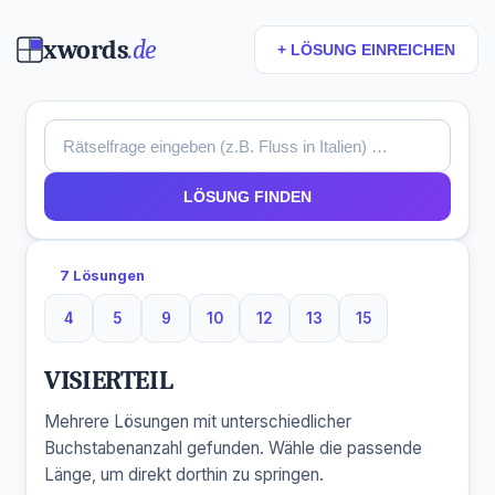
xwords
.de
+ LÖSUNG EINREICHEN
LÖSUNG FINDEN
7 Lösungen
4
5
9
10
12
13
15
4 Buchstaben
5 Buchstaben
9 Buchstaben
10 Buchstaben
12 Buchstaben
13 Buchstaben
15 Buchstaben
VISIERTEIL
Mehrere Lösungen mit unterschiedlicher
Buchstabenanzahl gefunden. Wähle die passende
Länge, um direkt dorthin zu springen.