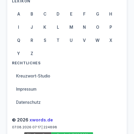
LEXIKON
A
B
C
D
E
F
G
H
I
J
K
L
M
N
O
P
Q
R
S
T
U
V
W
X
Y
Z
RECHTLICHES
Kreuzwort-Studio
Impressum
Datenschutz
© 2026
xwords.de
07.08.2026 07:17 | 224898