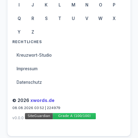
I
J
K
L
M
N
O
P
Q
R
S
T
U
V
W
X
Y
Z
RECHTLICHES
Kreuzwort-Studio
Impressum
Datenschutz
© 2026
xwords.de
08.08.2026 03:52 | 224979
v0.0.0