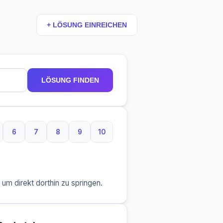
+ LÖSUNG EINREICHEN
LÖSUNG FINDEN
6
7
8
9
10
taben
Buchstaben
6 Buchstaben
7 Buchstaben
8 Buchstaben
9 Buchstaben
10 Buchstaben
m direkt dorthin zu springen.