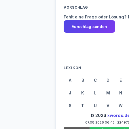
VORSCHLAG
Fehlt eine Frage oder Lösung? 
Vorschlag senden
LEXIKON
A
B
C
D
E
J
K
L
M
N
S
T
U
V
W
© 2026
xwords.d
07.08.2026 06:45 | 22497