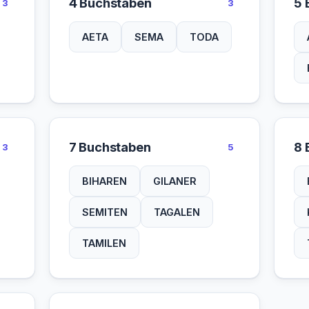
4 Buchstaben
5 
3
3
AETA
SEMA
TODA
7 Buchstaben
8 
3
5
BIHAREN
GILANER
SEMITEN
TAGALEN
TAMILEN