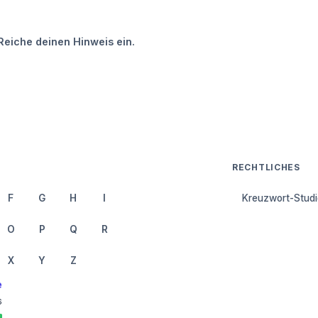
Reiche deinen Hinweis ein.
RECHTLICHES
F
G
H
I
Kreuzwort-Studi
O
P
Q
R
X
Y
Z
e
6