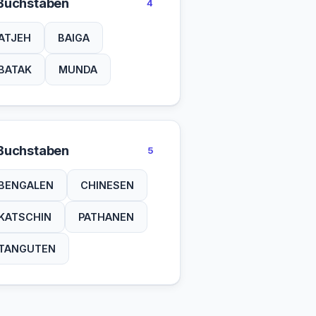
Buchstaben
4
ATJEH
BAIGA
BATAK
MUNDA
Buchstaben
5
BENGALEN
CHINESEN
KATSCHIN
PATHANEN
TANGUTEN