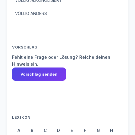
VÖLLIG ALKOHOLISIERT
VÖLLIG ANDERS
VORSCHLAG
Fehlt eine Frage oder Lösung? Reiche deinen
Hinweis ein.
Vorschlag senden
LEXIKON
A
B
C
D
E
F
G
H