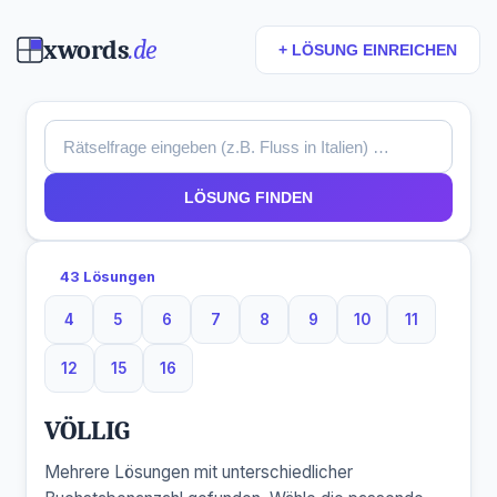
xwords
.de
+ LÖSUNG EINREICHEN
LÖSUNG FINDEN
43 Lösungen
4
5
6
7
8
9
10
11
4 Buchstaben
5 Buchstaben
6 Buchstaben
7 Buchstaben
8 Buchstaben
9 Buchstaben
10 Buchstaben
11 Buchsta
12
15
16
12 Buchstaben
15 Buchstaben
16 Buchstaben
VÖLLIG
Mehrere Lösungen mit unterschiedlicher