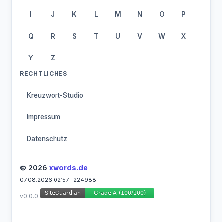
I
J
K
L
M
N
O
P
Q
R
S
T
U
V
W
X
Y
Z
RECHTLICHES
Kreuzwort-Studio
Impressum
Datenschutz
© 2026
xwords.de
07.08.2026 02:57 | 224988
v0.0.0