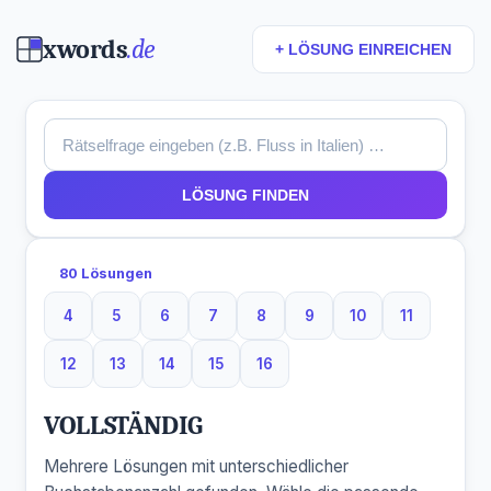
xwords
.de
+ LÖSUNG EINREICHEN
LÖSUNG FINDEN
80 Lösungen
4
5
6
7
8
9
10
11
4 Buchstaben
5 Buchstaben
6 Buchstaben
7 Buchstaben
8 Buchstaben
9 Buchstaben
10 Buchstaben
11 Buchsta
12
13
14
15
16
12 Buchstaben
13 Buchstaben
14 Buchstaben
15 Buchstaben
16 Buchstaben
VOLLSTÄNDIG
Mehrere Lösungen mit unterschiedlicher