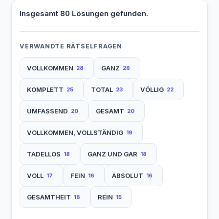
Insgesamt 80 Lösungen gefunden.
VERWANDTE RÄTSELFRAGEN
VOLLKOMMEN
GANZ
28
26
KOMPLETT
TOTAL
VÖLLIG
25
23
22
UMFASSEND
GESAMT
20
20
VOLLKOMMEN, VOLLSTÄNDIG
19
TADELLOS
GANZ UND GAR
18
18
VOLL
FEIN
ABSOLUT
17
16
16
GESAMTHEIT
REIN
16
15