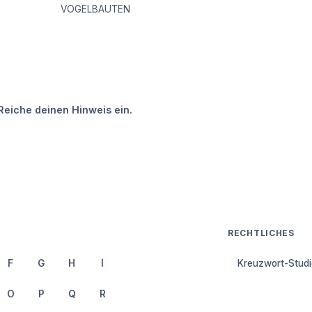
VOGELBAUTEN
Reiche deinen Hinweis ein.
RECHTLICHES
F
G
H
I
Kreuzwort-Studi
O
P
Q
R