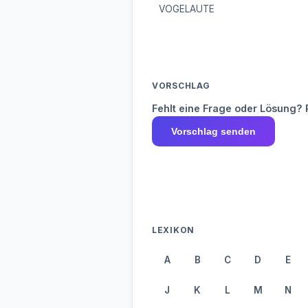
VOGELAUTE
VORSCHLAG
Fehlt eine Frage oder Lösung? 
Vorschlag senden
LEXIKON
A
B
C
D
E
J
K
L
M
N