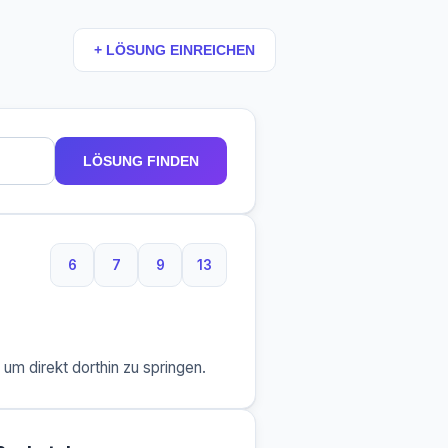
+ LÖSUNG EINREICHEN
LÖSUNG FINDEN
6
7
9
13
6 Buchstaben
7 Buchstaben
9 Buchstaben
13 Buchstaben
m direkt dorthin zu springen.