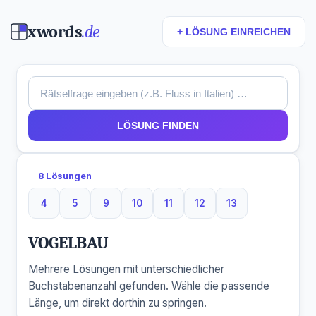
xwords
.de
+ LÖSUNG EINREICHEN
LÖSUNG FINDEN
8 Lösungen
4
5
9
10
11
12
13
4 Buchstaben
5 Buchstaben
9 Buchstaben
10 Buchstaben
11 Buchstaben
12 Buchstaben
13 Buchstaben
VOGELBAU
Mehrere Lösungen mit unterschiedlicher
Buchstabenanzahl gefunden. Wähle die passende
Länge, um direkt dorthin zu springen.