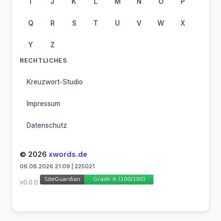
I
J
K
L
M
N
O
P
Q
R
S
T
U
V
W
X
Y
Z
RECHTLICHES
Kreuzwort-Studio
Impressum
Datenschutz
© 2026
xwords.de
06.08.2026 21:09 | 225021
v0.0.0