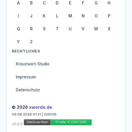
A
B
C
D
E
F
G
H
I
J
K
L
M
N
O
P
Q
R
S
T
U
V
W
X
Y
Z
RECHTLICHES
Kreuzwort-Studio
Impressum
Datenschutz
© 2026
xwords.de
09.08.2026 01:31 | 225036
v0.0.0