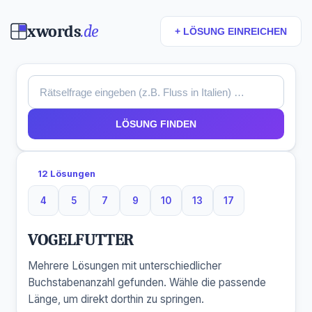
xwords
.de
+ LÖSUNG EINREICHEN
LÖSUNG FINDEN
12 Lösungen
4
5
7
9
10
13
17
4 Buchstaben
5 Buchstaben
7 Buchstaben
9 Buchstaben
10 Buchstaben
13 Buchstaben
17 Buchstaben
VOGELFUTTER
Mehrere Lösungen mit unterschiedlicher
Buchstabenanzahl gefunden. Wähle die passende
Länge, um direkt dorthin zu springen.