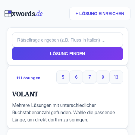
xwords
.de
+ LÖSUNG EINREICHEN
LÖSUNG FINDEN
5
6
7
9
13
11 Lösungen
5 Buchstaben
6 Buchstaben
7 Buchstaben
9 Buchstaben
13 Buchs
VOLANT
Mehrere Lösungen mit unterschiedlicher
Buchstabenanzahl gefunden. Wähle die passende
Länge, um direkt dorthin zu springen.