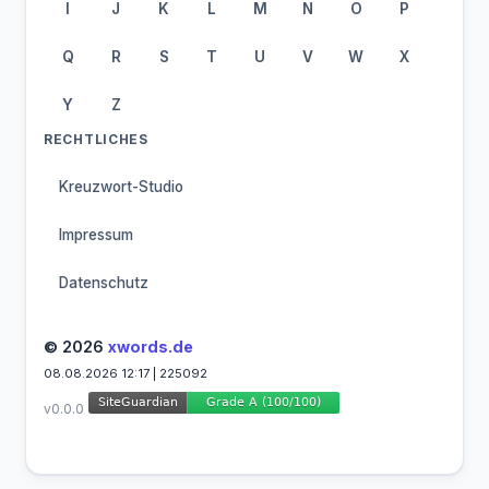
I
J
K
L
M
N
O
P
Q
R
S
T
U
V
W
X
Y
Z
RECHTLICHES
Kreuzwort-Studio
Impressum
Datenschutz
© 2026
xwords.de
08.08.2026 12:17 | 225092
v0.0.0