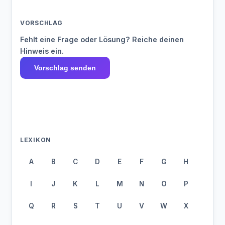
VORSCHLAG
Fehlt eine Frage oder Lösung? Reiche deinen
Hinweis ein.
Vorschlag senden
LEXIKON
A
B
C
D
E
F
G
H
I
J
K
L
M
N
O
P
Q
R
S
T
U
V
W
X