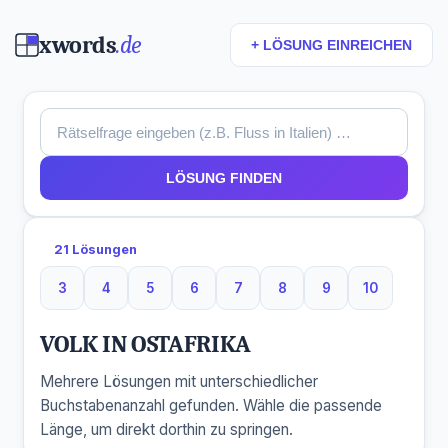
xwords
.de
+ LÖSUNG EINREICHEN
LÖSUNG FINDEN
21 Lösungen
3
4
5
6
7
8
9
10
3 Buchstaben
4 Buchstaben
5 Buchstaben
6 Buchstaben
7 Buchstaben
8 Buchstaben
9 Buchstaben
10 Buchsta
VOLK IN OSTAFRIKA
Mehrere Lösungen mit unterschiedlicher
Buchstabenanzahl gefunden. Wähle die passende
Länge, um direkt dorthin zu springen.