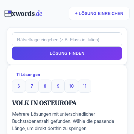
xwords
.de
+ LÖSUNG EINREICHEN
LÖSUNG FINDEN
11 Lösungen
6
7
8
9
10
11
6 Buchstaben
7 Buchstaben
8 Buchstaben
9 Buchstaben
10 Buchstaben
11 Buchstaben
VOLK IN OSTEUROPA
Mehrere Lösungen mit unterschiedlicher
Buchstabenanzahl gefunden. Wähle die passende
Länge, um direkt dorthin zu springen.