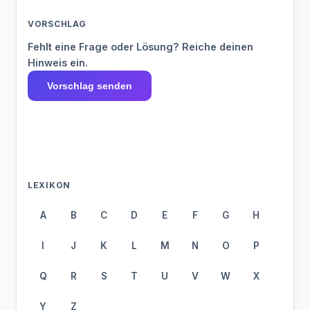
VORSCHLAG
Fehlt eine Frage oder Lösung? Reiche deinen
Hinweis ein.
Vorschlag senden
LEXIKON
A
B
C
D
E
F
G
H
I
J
K
L
M
N
O
P
Q
R
S
T
U
V
W
X
Y
Z