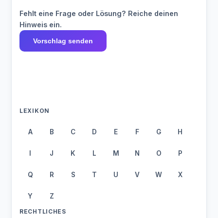
Fehlt eine Frage oder Lösung? Reiche deinen
Hinweis ein.
Vorschlag senden
LEXIKON
A
B
C
D
E
F
G
H
I
J
K
L
M
N
O
P
Q
R
S
T
U
V
W
X
Y
Z
RECHTLICHES