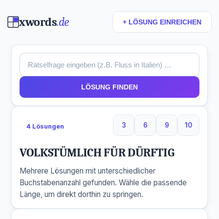
xwords
.de
+ LÖSUNG EINREICHEN
LÖSUNG FINDEN
3
6
9
10
4 Lösungen
3 Buchstaben
6 Buchstaben
9 Buchstaben
10 Buchs
VOLKSTÜMLICH FÜR DÜRFTIG
Mehrere Lösungen mit unterschiedlicher
Buchstabenanzahl gefunden. Wähle die passende
Länge, um direkt dorthin zu springen.