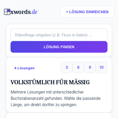
xwords
.de
+ LÖSUNG EINREICHEN
LÖSUNG FINDEN
3
6
9
10
4 Lösungen
3 Buchstaben
6 Buchstaben
9 Buchstaben
10 Buchs
VOLKSTÜMLICH FÜR MÄSSIG
Mehrere Lösungen mit unterschiedlicher
Buchstabenanzahl gefunden. Wähle die passende
Länge, um direkt dorthin zu springen.