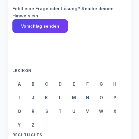
Fehlt eine Frage oder Lösung? Reiche deinen
Hinweis ein.
Vorschlag senden
LEXIKON
A
B
C
D
E
F
G
H
I
J
K
L
M
N
O
P
Q
R
S
T
U
V
W
X
Y
Z
RECHTLICHES