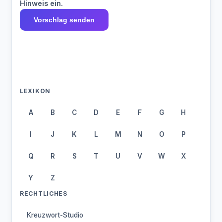
Hinweis ein.
Vorschlag senden
LEXIKON
A
B
C
D
E
F
G
H
I
J
K
L
M
N
O
P
Q
R
S
T
U
V
W
X
Y
Z
RECHTLICHES
Kreuzwort-Studio