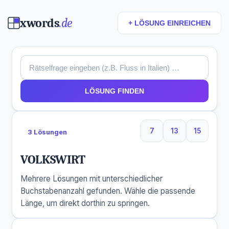
xwords
.de
+ LÖSUNG EINREICHEN
LÖSUNG FINDEN
7
13
15
3 Lösungen
7 Buchstaben
13 Buchstaben
15 Buchs
VOLKSWIRT
Mehrere Lösungen mit unterschiedlicher
Buchstabenanzahl gefunden. Wähle die passende
Länge, um direkt dorthin zu springen.