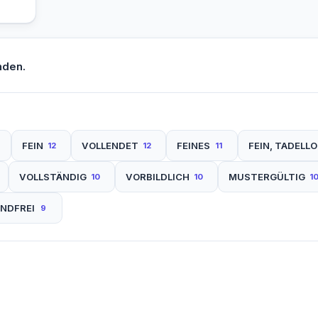
nden.
FEIN
VOLLENDET
FEINES
FEIN, TADELL
12
12
11
VOLLSTÄNDIG
VORBILDLICH
MUSTERGÜLTIG
10
10
1
NDFREI
9