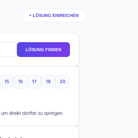
+ LÖSUNG EINREICHEN
LÖSUNG FINDEN
15
16
17
18
20
taben
Buchstaben
15 Buchstaben
16 Buchstaben
17 Buchstaben
18 Buchstaben
20 Buchstaben
m direkt dorthin zu springen.