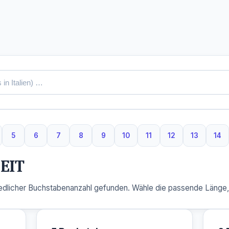
5
6
7
8
9
10
11
12
13
14
Buchstaben
5 Buchstaben
6 Buchstaben
7 Buchstaben
8 Buchstaben
9 Buchstaben
10 Buchstaben
11 Buchstaben
12 Buchstaben
13 Buchs
14 
EIT
dlicher Buchstabenanzahl gefunden. Wähle die passende Länge, u