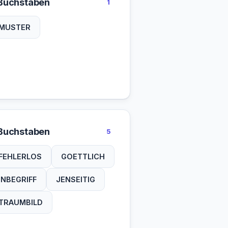
Buchstaben
1
MUSTER
Buchstaben
5
FEHLERLOS
GOETTLICH
INBEGRIFF
JENSEITIG
TRAUMBILD