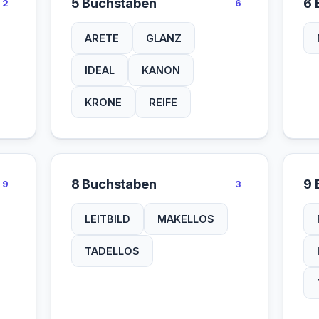
5 Buchstaben
6 
2
6
ARETE
GLANZ
IDEAL
KANON
KRONE
REIFE
8 Buchstaben
9 
9
3
LEITBILD
MAKELLOS
TADELLOS