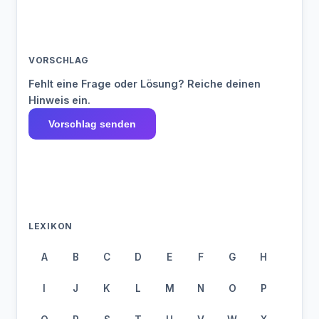
VORSCHLAG
Fehlt eine Frage oder Lösung? Reiche deinen
Hinweis ein.
Vorschlag senden
LEXIKON
A
B
C
D
E
F
G
H
I
J
K
L
M
N
O
P