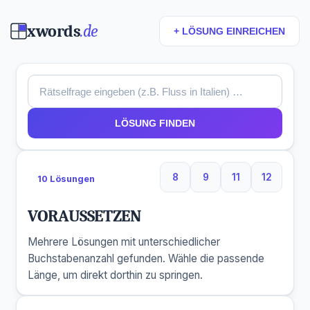
xwords
.de
+ LÖSUNG EINREICHEN
LÖSUNG FINDEN
8
9
11
12
10 Lösungen
8 Buchstaben
9 Buchstaben
11 Buchstaben
12 Buchs
VORAUSSETZEN
Mehrere Lösungen mit unterschiedlicher
Buchstabenanzahl gefunden. Wähle die passende
Länge, um direkt dorthin zu springen.