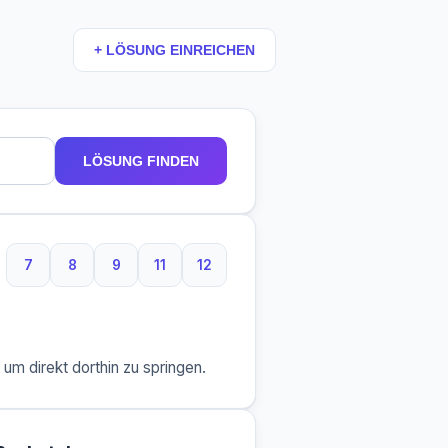
+ LÖSUNG EINREICHEN
LÖSUNG FINDEN
7
8
9
11
12
7 Buchstaben
8 Buchstaben
9 Buchstaben
11 Buchstaben
12 Buchstaben
m direkt dorthin zu springen.