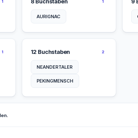
8 Buchstaben
9 
1
1
AURIGNAC
12 Buchstaben
1
2
NEANDERTALER
PEKINGMENSCH
den.