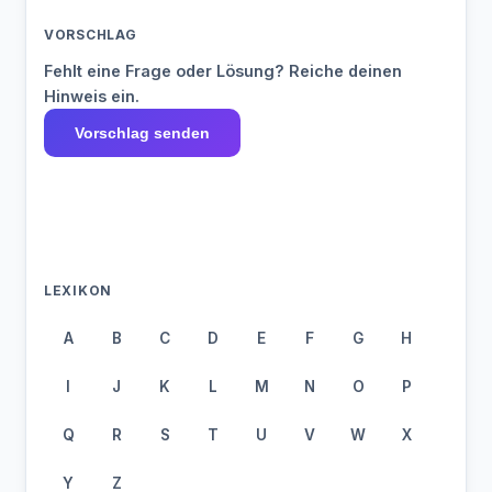
VORSCHLAG
Fehlt eine Frage oder Lösung? Reiche deinen
Hinweis ein.
Vorschlag senden
LEXIKON
A
B
C
D
E
F
G
H
I
J
K
L
M
N
O
P
Q
R
S
T
U
V
W
X
Y
Z