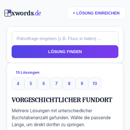
xwords
.de
+ LÖSUNG EINREICHEN
LÖSUNG FINDEN
15 Lösungen
4
5
6
7
8
9
10
4 Buchstaben
5 Buchstaben
6 Buchstaben
7 Buchstaben
8 Buchstaben
9 Buchstaben
10 Buchstaben
VORGESCHICHTLICHER FUNDORT
Mehrere Lösungen mit unterschiedlicher
Buchstabenanzahl gefunden. Wähle die passende
Länge, um direkt dorthin zu springen.