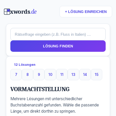
xwords
.de
+ LÖSUNG EINREICHEN
LÖSUNG FINDEN
12 Lösungen
7
8
9
10
11
13
14
15
7 Buchstaben
8 Buchstaben
9 Buchstaben
10 Buchstaben
11 Buchstaben
13 Buchstaben
14 Buchstaben
15 Buchst
VORMACHTSTELLUNG
Mehrere Lösungen mit unterschiedlicher
Buchstabenanzahl gefunden. Wähle die passende
Länge, um direkt dorthin zu springen.