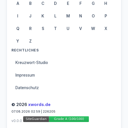
A
B
C
D
E
F
G
H
I
J
K
L
M
N
O
P
Q
R
S
T
U
V
W
X
Y
Z
RECHTLICHES
Kreuzwort-Studio
Impressum
Datenschutz
© 2026
xwords.de
07.08.2026 02:59 | 226205
v0.0.0