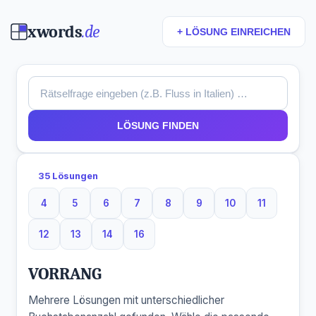
xwords
.de
+ LÖSUNG EINREICHEN
LÖSUNG FINDEN
35 Lösungen
4
5
6
7
8
9
10
11
4 Buchstaben
5 Buchstaben
6 Buchstaben
7 Buchstaben
8 Buchstaben
9 Buchstaben
10 Buchstaben
11 Buchsta
12
13
14
16
12 Buchstaben
13 Buchstaben
14 Buchstaben
16 Buchstaben
VORRANG
Mehrere Lösungen mit unterschiedlicher