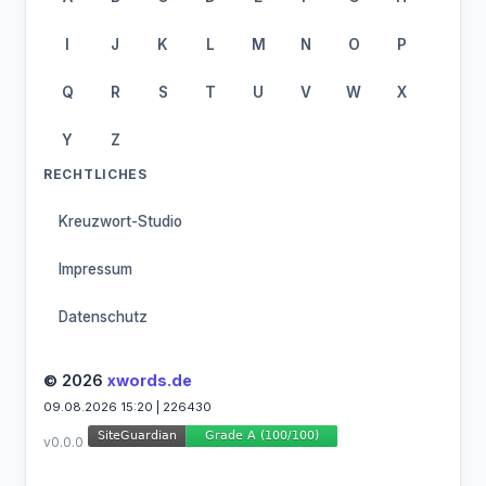
I
J
K
L
M
N
O
P
Q
R
S
T
U
V
W
X
Y
Z
RECHTLICHES
Kreuzwort-Studio
Impressum
Datenschutz
© 2026
xwords.de
09.08.2026 15:20 | 226430
v0.0.0