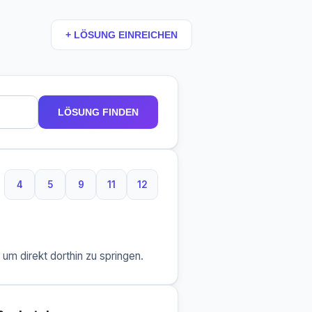
+ LÖSUNG EINREICHEN
LÖSUNG FINDEN
4
5
9
11
12
4 Buchstaben
5 Buchstaben
9 Buchstaben
11 Buchstaben
12 Buchstaben
m direkt dorthin zu springen.