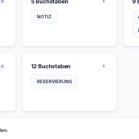
5 Buchstaben
9 
2
1
NOTIZ
12 Buchstaben
2
1
RESERVIERUNG
den.