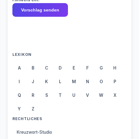
Vorschlag senden
LEXIKON
A
B
C
D
E
F
G
H
I
J
K
L
M
N
O
P
Q
R
S
T
U
V
W
X
Y
Z
RECHTLICHES
Kreuzwort-Studio