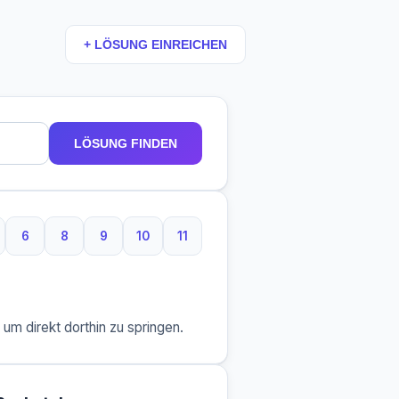
+ LÖSUNG EINREICHEN
LÖSUNG FINDEN
6
8
9
10
11
Buchstaben
6 Buchstaben
8 Buchstaben
9 Buchstaben
10 Buchstaben
11 Buchstaben
m direkt dorthin zu springen.