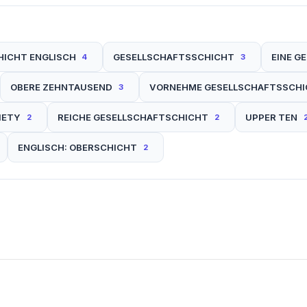
HICHT ENGLISCH
GESELLSCHAFTSSCHICHT
EINE G
4
3
OBERE ZEHNTAUSEND
VORNEHME GESELLSCHAFTSSCH
3
IETY
REICHE GESELLSCHAFTSCHICHT
UPPER TEN
2
2
ENGLISCH: OBERSCHICHT
2