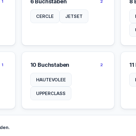
6 Buchstaben
8 
1
2
CERCLE
JETSET
10 Buchstaben
11
1
2
HAUTEVOLEE
UPPERCLASS
den.