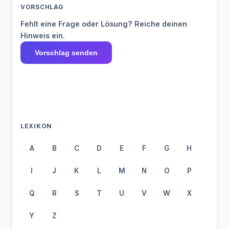
VORSCHLAG
Fehlt eine Frage oder Lösung? Reiche deinen
Hinweis ein.
Vorschlag senden
LEXIKON
A
B
C
D
E
F
G
H
I
J
K
L
M
N
O
P
Q
R
S
T
U
V
W
X
Y
Z