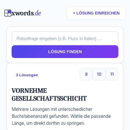
xwords
.de
+ LÖSUNG EINREICHEN
LÖSUNG FINDEN
8
10
11
3 Lösungen
8 Buchstaben
10 Buchstaben
11 Buchs
VORNEHME
GESELLSCHAFTSSCHICHT
Mehrere Lösungen mit unterschiedlicher
Buchstabenanzahl gefunden. Wähle die passende
Länge, um direkt dorthin zu springen.