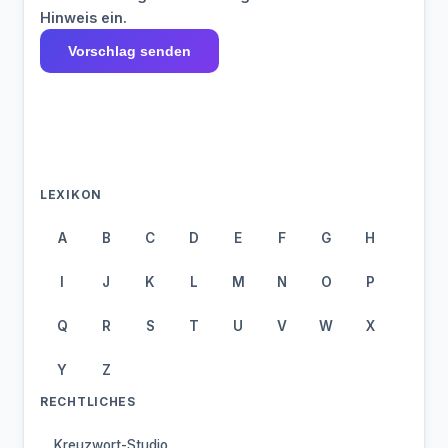
Hinweis ein.
Vorschlag senden
LEXIKON
A
B
C
D
E
F
G
H
I
J
K
L
M
N
O
P
Q
R
S
T
U
V
W
X
Y
Z
RECHTLICHES
Kreuzwort-Studio