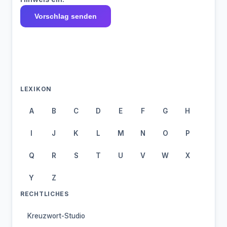
Vorschlag senden
LEXIKON
A
B
C
D
E
F
G
H
I
J
K
L
M
N
O
P
Q
R
S
T
U
V
W
X
Y
Z
RECHTLICHES
Kreuzwort-Studio