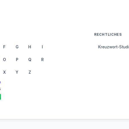
RECHTLICHES
F
G
H
I
Kreuzwort-Studi
O
P
Q
R
X
Y
Z
e
5