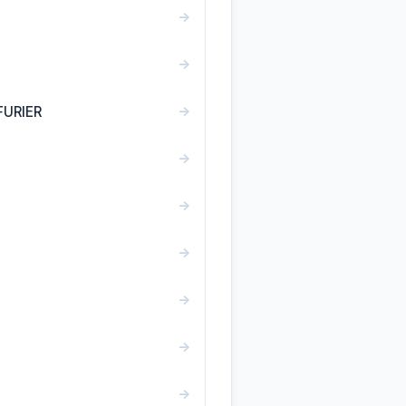
→
→
→
FURIER
→
→
→
→
→
→