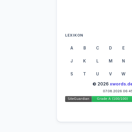
LEXIKON
A
B
C
D
E
J
K
L
M
N
S
T
U
V
W
© 2026
xwords.d
07.08.2026 06:4