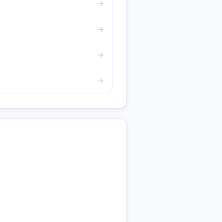
→
→
→
→