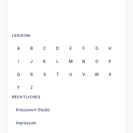
LEXIKON
A
B
C
D
E
F
G
H
I
J
K
L
M
N
O
P
Q
R
S
T
U
V
W
X
Y
Z
RECHTLICHES
Kreuzwort-Studio
Impressum