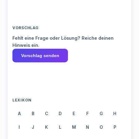
VORSCHLAG
Fehlt eine Frage oder Lösung? Reiche deinen
Hinweis ein.
Vorschlag senden
LEXIKON
A
B
C
D
E
F
G
H
I
J
K
L
M
N
O
P