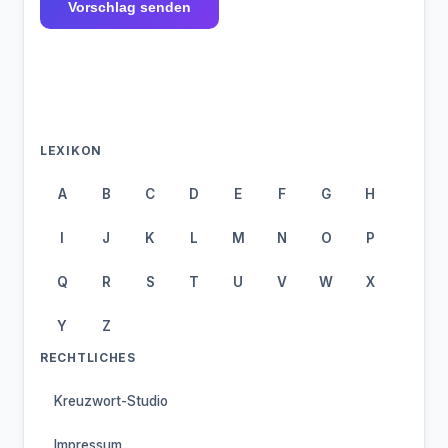
Vorschlag senden
LEXIKON
A
B
C
D
E
F
G
H
I
J
K
L
M
N
O
P
Q
R
S
T
U
V
W
X
Y
Z
RECHTLICHES
Kreuzwort-Studio
Impressum