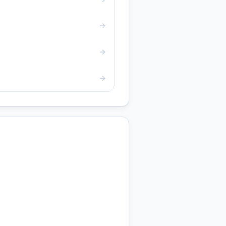
→
→
→