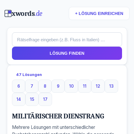
xwords
.de
+ LÖSUNG EINREICHEN
LÖSUNG FINDEN
47 Lösungen
6
7
8
9
10
11
12
13
6 Buchstaben
7 Buchstaben
8 Buchstaben
9 Buchstaben
10 Buchstaben
11 Buchstaben
12 Buchstaben
13 Buchst
14
15
17
14 Buchstaben
15 Buchstaben
17 Buchstaben
MILITÄRISCHER DIENSTRANG
Mehrere Lösungen mit unterschiedlicher