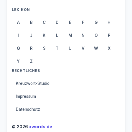
LEXIKON
A
B
C
D
E
F
G
H
I
J
K
L
M
N
O
P
Q
R
S
T
U
V
W
X
Y
Z
RECHTLICHES
Kreuzwort-Studio
Impressum
Datenschutz
© 2026
xwords.de